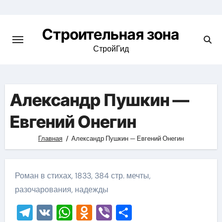
Skip
to
Строительная зона
content
СтройГид
Александр Пушкин —
Евгений Онегин
Главная
Александр Пушкин — Евгений Онегин
Роман в стихах, 1833, 384 стр. мечты,
разочарования, надежды
Telegram
VK
WhatsApp
Odnoklassniki
Viber
Отправить