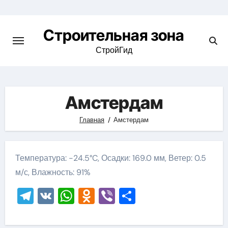
Skip
to
Строительная зона
content
СтройГид
Амстердам
Главная
Амстердам
Температура: -24.5°C, Осадки: 169.0 мм, Ветер: 0.5
м/с, Влажность: 91%
Telegram
VK
WhatsApp
Odnoklassniki
Viber
Отправить