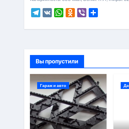
Telegram
VK
WhatsApp
Odnoklassni
Viber
Отправ
Вы пропустили
Гараж и авто
Да