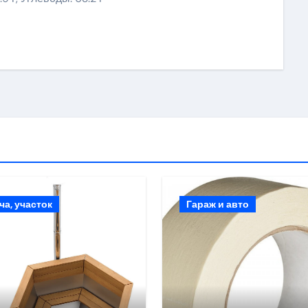
ki
ить
ча, участок
Гараж и авто