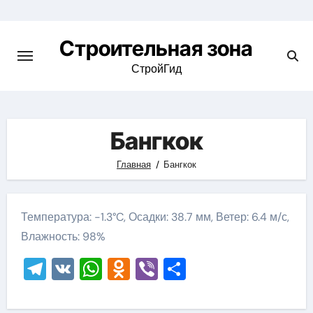
Skip
to
Строительная зона
content
СтройГид
Бангкок
Главная
Бангкок
Температура: -1.3°C, Осадки: 38.7 мм, Ветер: 6.4 м/с,
Влажность: 98%
Telegram
VK
WhatsApp
Odnoklassniki
Viber
Отправить