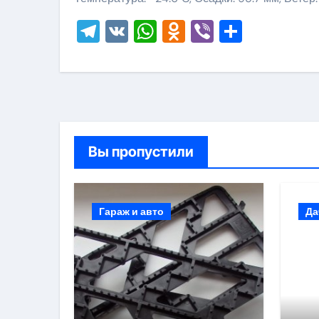
Telegram
VK
WhatsApp
Odnoklassni
Viber
Отправ
Вы пропустили
Гараж и авто
Да