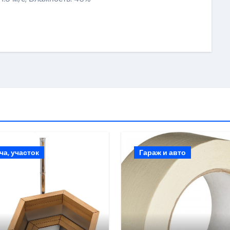
ki
ить
ча, участок
Гараж и авто