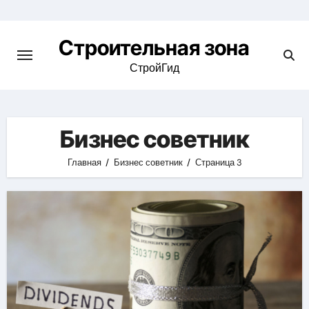
Skip
to
Строительная зона
content
СтройГид
Бизнес советник
Главная
Бизнес советник
Страница 3