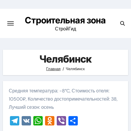
Skip
to
Строительная зона
content
СтройГид
Челябинск
Главная
Челябинск
Средняя температура: -8°C, Стоимость отеля:
10500₽, Количество достопримечательностей: 38,
Лучший сезон: осень
Telegram
VK
WhatsApp
Odnoklassniki
Viber
Отправить