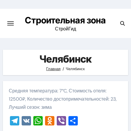
Skip
to
Строительная зона
content
СтройГид
Челябинск
Главная
Челябинск
Средняя температура: 7°C, Стоимость отеля:
12500₽, Количество достопримечательностей: 23,
Лучший сезон: зима
Telegram
VK
WhatsApp
Odnoklassniki
Viber
Отправить