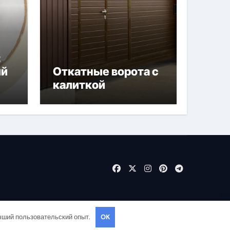
:
ый
Откатные ворота с
калиткой
тах
учший пользовательский опыт.
OK