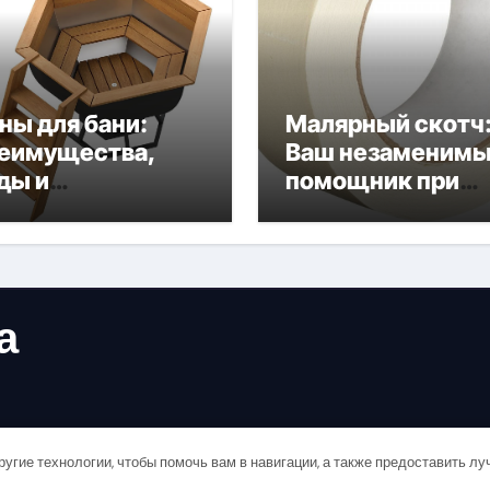
ны для бани:
Малярный скотч
еимущества,
Ваш незаменим
ды и
помощник при
обенности
ремонтных рабо
пользования
а
ругие технологии, чтобы помочь вам в навигации, а также предоставить л
Copyright © All rights reserved
|
Newsair
от
Themeansar
.