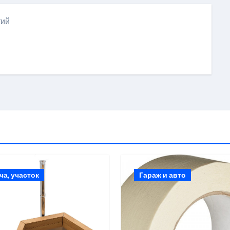
тий
ki
ить
ча, участок
Гараж и авто