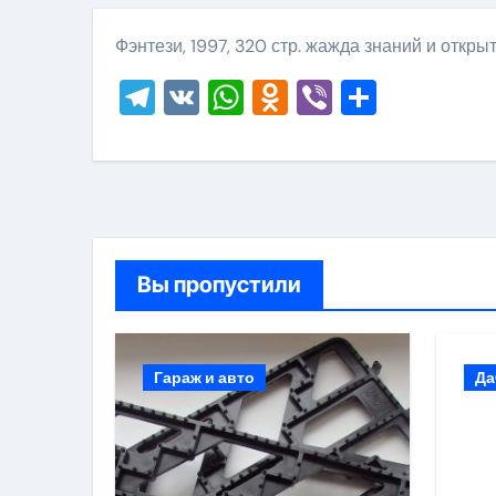
Фэнтези, 1997, 320 стр. жажда знаний и откры
Telegram
VK
WhatsApp
Odnoklassni
Viber
Отправ
Вы пропустили
Гараж и авто
Да