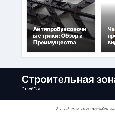
Антипробуксовочн
Ча
ые траки: Обзор и
пр
Преимущества
ви
ос
ис
Строительная зон
СтройГид
Этот сайт использует куки-файлы и д