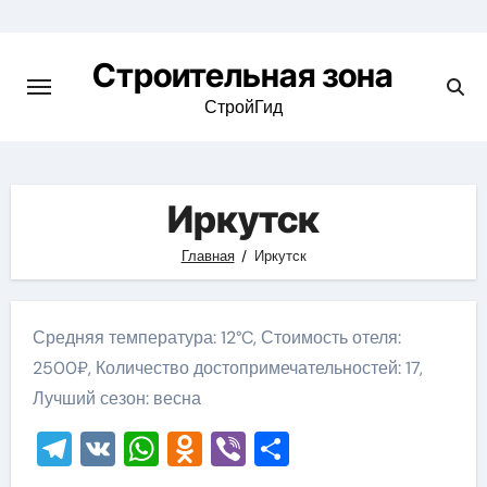
Skip
to
Строительная зона
content
СтройГид
Иркутск
Главная
Иркутск
Средняя температура: 12°C, Стоимость отеля:
2500₽, Количество достопримечательностей: 17,
Лучший сезон: весна
Telegram
VK
WhatsApp
Odnoklassniki
Viber
Отправить