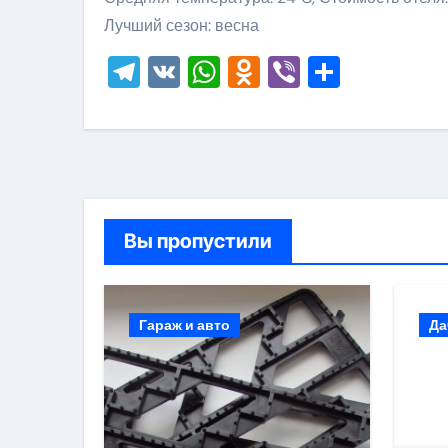
Лучший сезон: весна
Telegram
VK
WhatsApp
Odnoklassni
Viber
Отправ
Вы пропустили
Гараж и авто
Да