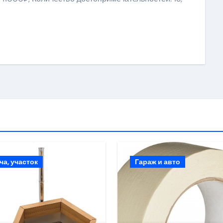
ki
ить
ча, участок
Гараж и авто