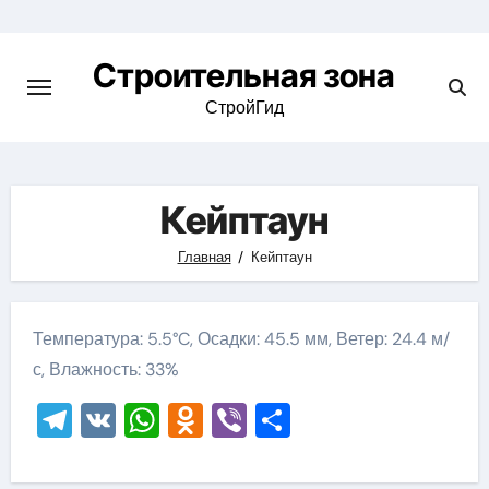
Skip
to
Строительная зона
content
СтройГид
Кейптаун
Главная
Кейптаун
Температура: 5.5°C, Осадки: 45.5 мм, Ветер: 24.4 м/
с, Влажность: 33%
Telegram
VK
WhatsApp
Odnoklassniki
Viber
Отправить