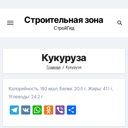
Skip
to
Строительная зона
content
СтройГид
Кукуруза
Главная
Кукуруза
Калорийность: 192 ккал, Белки: 20.5 г, Жиры: 41.1 г,
Углеводы: 24.2 г
Telegram
VK
WhatsApp
Odnoklassniki
Viber
Отправить