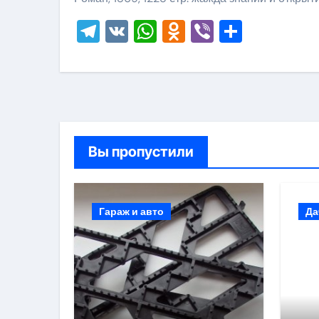
Telegram
VK
WhatsApp
Odnoklassni
Viber
Отправ
Вы пропустили
Гараж и авто
Да