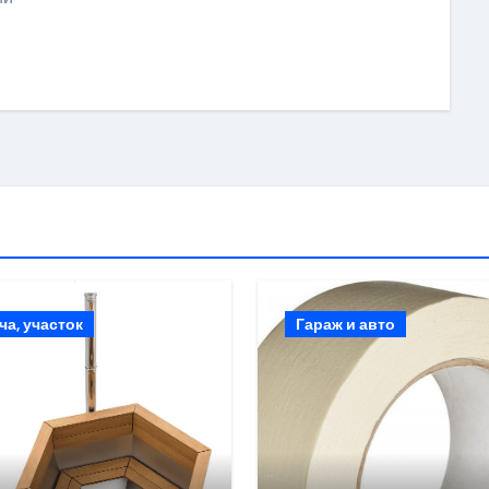
ki
ить
ча, участок
Гараж и авто