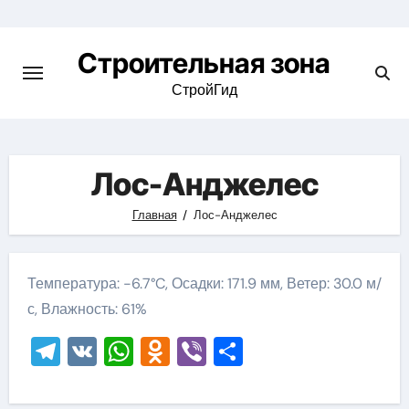
Skip
to
Строительная зона
content
СтройГид
Лос-Анджелес
Главная
Лос-Анджелес
Температура: -6.7°C, Осадки: 171.9 мм, Ветер: 30.0 м/
с, Влажность: 61%
Telegram
VK
WhatsApp
Odnoklassniki
Viber
Отправить