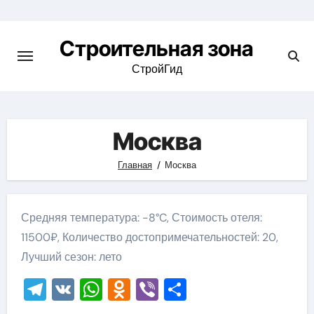
Skip
to
Строительная зона
content
СтройГид
Москва
Главная
Москва
Средняя температура: -8°C, Стоимость отеля:
11500₽, Количество достопримечательностей: 20,
Лучший сезон: лето
Telegram
VK
WhatsApp
Odnoklassniki
Viber
Отправить