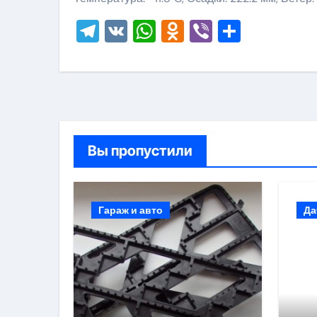
Telegram
VK
WhatsApp
Odnoklassni
Viber
Отправ
Вы пропустили
Гараж и авто
Да