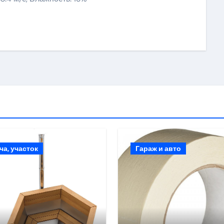
ki
ить
ча, участок
Гараж и авто