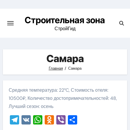
Skip
to
Строительная зона
content
СтройГид
Самара
Главная
Самара
Средняя температура: 22°C, Стоимость отеля:
10500₽, Количество достопримечательностей: 48,
Лучший сезон: осень
Telegram
VK
WhatsApp
Odnoklassniki
Viber
Отправить