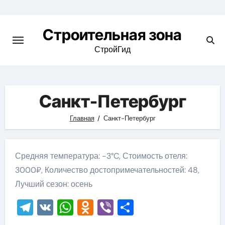
Skip
to
Строительная зона
content
СтройГид
Санкт-Петербург
Главная
Санкт-Петербург
Средняя температура: -3°C, Стоимость отеля:
3000₽, Количество достопримечательностей: 48,
Лучший сезон: осень
Telegram
VK
WhatsApp
Odnoklassniki
Viber
Отправить