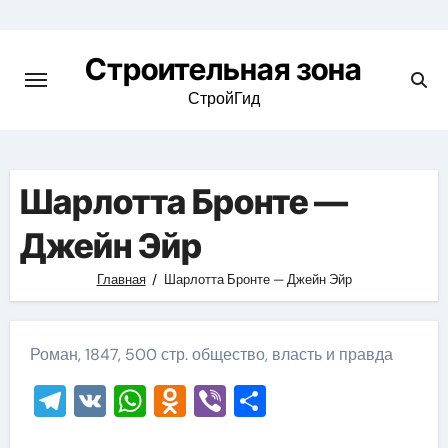
Skip
to
Строительная зона
content
СтройГид
Шарлотта Бронте —
Джейн Эйр
Главная
Шарлотта Бронте — Джейн Эйр
Роман, 1847, 500 стр. общество, власть и правда
Telegram
VK
WhatsApp
Odnoklassniki
Viber
Отправить