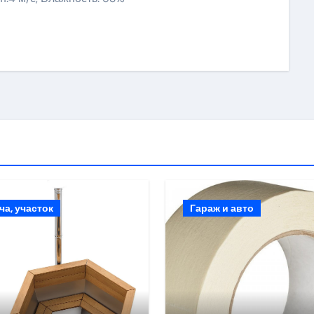
ki
ить
ча, участок
Гараж и авто