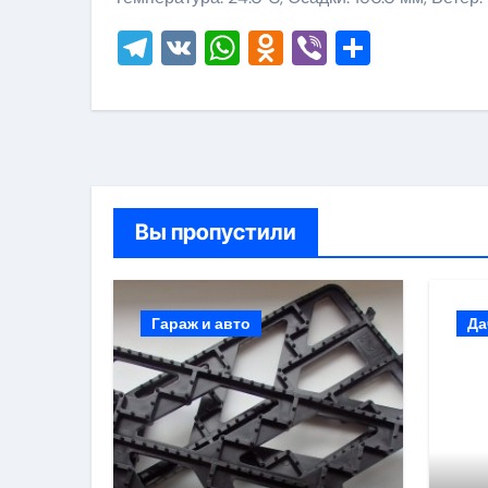
Telegram
VK
WhatsApp
Odnoklassni
Viber
Отправ
Вы пропустили
Гараж и авто
Да