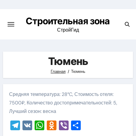
Skip
to
Строительная зона
content
СтройГид
Тюмень
Главная
Тюмень
Средняя температура: 28°C, Стоимость отеля:
7500₽, Количество достопримечательностей: 5,
Лучший сезон: весна
Telegram
VK
WhatsApp
Odnoklassniki
Viber
Отправить