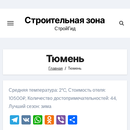
Skip
to
Строительная зона
content
СтройГид
Тюмень
Главная
Тюмень
Средняя температура: 2°C, Стоимость отеля:
10500₽, Количество достопримечательностей: 44,
Лучший сезон: зима
Telegram
VK
WhatsApp
Odnoklassniki
Viber
Отправить