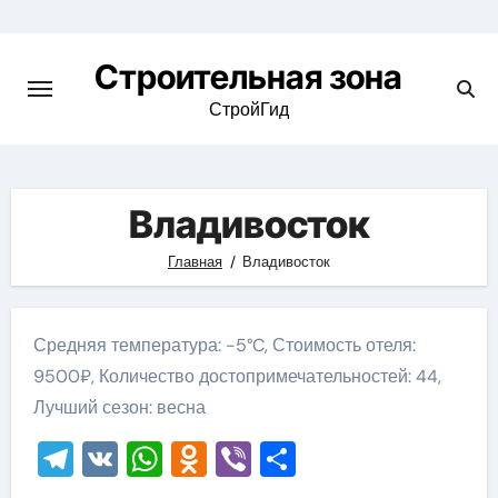
Skip
to
Строительная зона
content
СтройГид
Владивосток
Главная
Владивосток
Средняя температура: -5°C, Стоимость отеля:
9500₽, Количество достопримечательностей: 44,
Лучший сезон: весна
Telegram
VK
WhatsApp
Odnoklassniki
Viber
Отправить