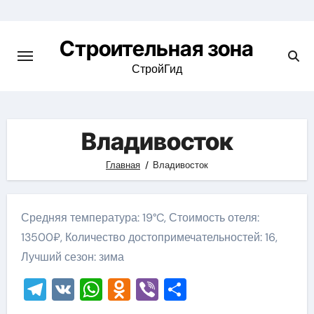
Skip
to
Строительная зона
content
СтройГид
Владивосток
Главная
Владивосток
Средняя температура: 19°C, Стоимость отеля:
13500₽, Количество достопримечательностей: 16,
Лучший сезон: зима
Telegram
VK
WhatsApp
Odnoklassniki
Viber
Отправить