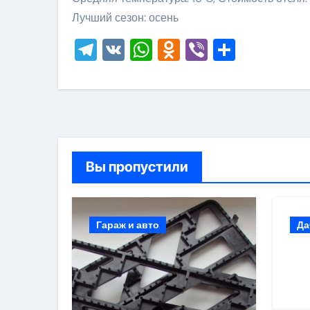
Лучший сезон: осень
Telegram
VK
WhatsApp
Odnoklassni
Viber
Отправ
Вы пропустили
Гараж и авто
Да