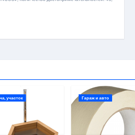
ki
ить
ча, участок
Гараж и авто