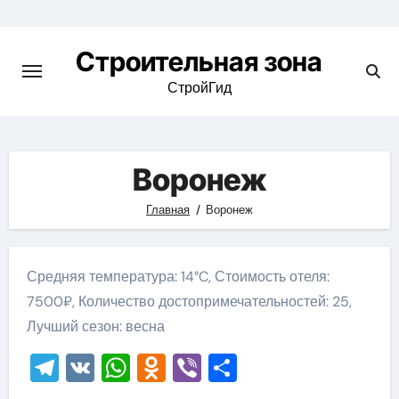
Skip
to
Строительная зона
content
СтройГид
Воронеж
Главная
Воронеж
Средняя температура: 14°C, Стоимость отеля:
7500₽, Количество достопримечательностей: 25,
Лучший сезон: весна
Telegram
VK
WhatsApp
Odnoklassniki
Viber
Отправить