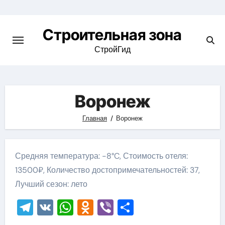
Skip
to
Строительная зона
content
СтройГид
Воронеж
Главная
Воронеж
Средняя температура: -8°C, Стоимость отеля:
13500₽, Количество достопримечательностей: 37,
Лучший сезон: лето
Telegram
VK
WhatsApp
Odnoklassniki
Viber
Отправить