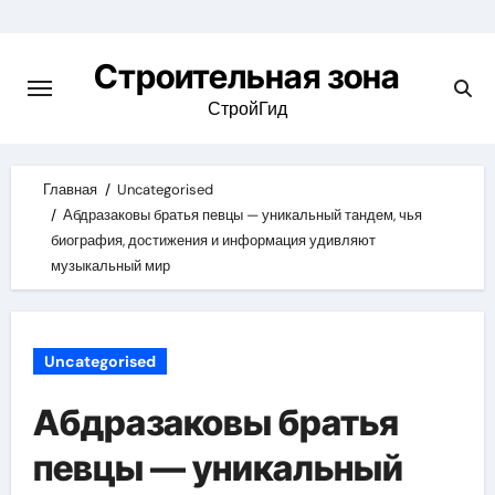
Skip
to
Строительная зона
content
СтройГид
Главная
Uncategorised
Абдразаковы братья певцы — уникальный тандем, чья
биография, достижения и информация удивляют
музыкальный мир
Uncategorised
Абдразаковы братья
певцы — уникальный