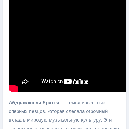
Абдразаковы братья
— семья известных
оперных певцов, которая сделала огромный
вклад в мировую музыкальную культуру. Эти
талантливые музыканты производят настоящую