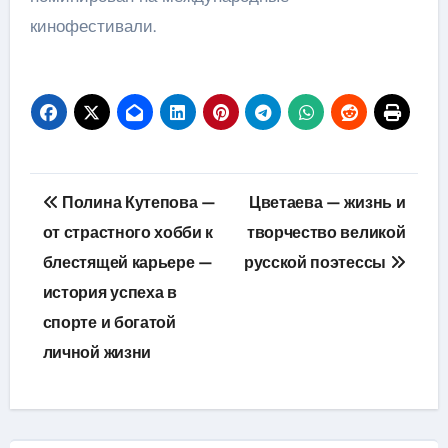
кинофестивали.
Навигация
Полина Кутепова —
Цветаева — жизнь и
по
от страстного хобби к
творчество великой
блестящей карьере —
русской поэтессы
записям
история успеха в
спорте и богатой
личной жизни