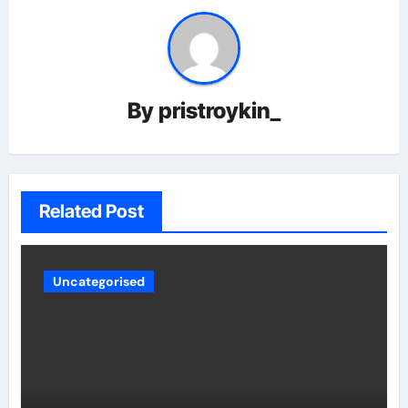
By
pristroykin_
Related Post
Uncategorised