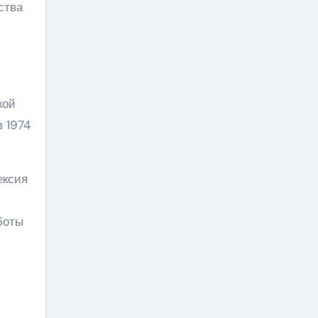
ства
кой
в 1974
ексия
боты