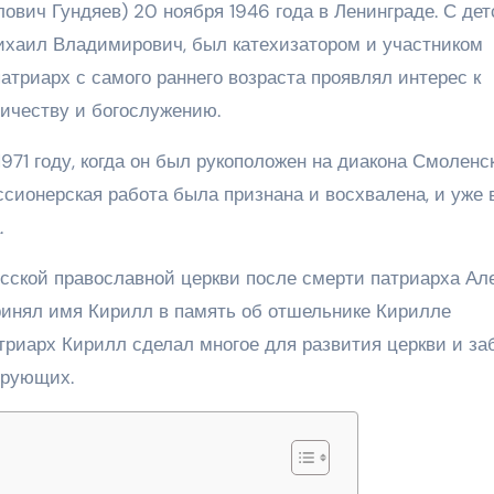
вич Гундяев) 20 ноября 1946 года в Ленинграде. С дет
Михаил Владимирович, был катехизатором и участником
триарх с самого раннего возраста проявлял интерес к
ничеству и богослужению.
71 году, когда он был рукоположен на диакона Смоленс
ссионерская работа была признана и восхвалена, и уже 
.
сской православной церкви после смерти патриарха Ал
 принял имя Кирилл в память об отшельнике Кирилле
триарх Кирилл сделал многое для развития церкви и за
ерующих.