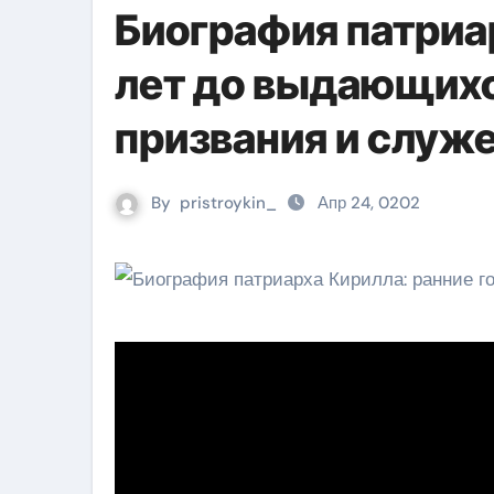
Биография патриа
лет до выдающихс
призвания и служе
By
pristroykin_
Апр 24, 0202