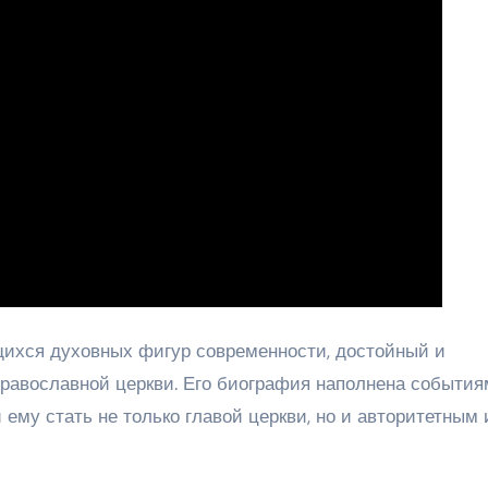
ихся духовных фигур современности, достойный и
равославной церкви. Его биография наполнена события
 ему стать не только главой церкви, но и авторитетным 