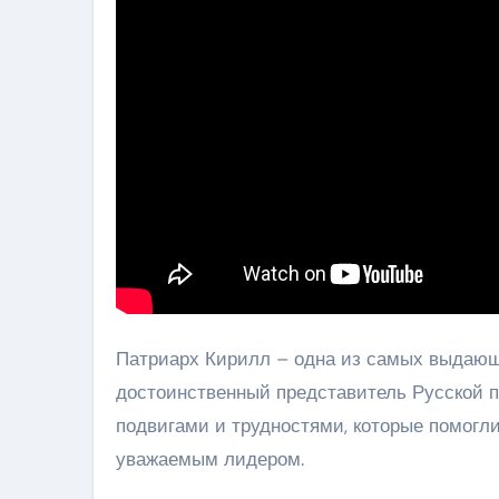
Патриарх Кирилл – одна из самых выдающ
достоинственный представитель Русской п
подвигами и трудностями, которые помогли
уважаемым лидером.