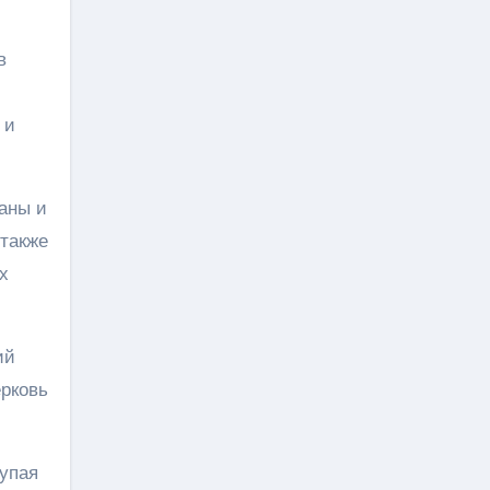
в
 и
аны и
 также
х
ий
ерковь
упая