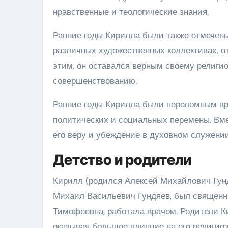
нравственные и теологические знания.
Ранние годы Кирилла были также отмечены
различных художественных коллективах, о
этим, он оставался верным своему религи
совершенствованию.
Ранние годы Кирилла были переломным вр
политических и социальных перемены. Вме
его веру и убеждение в духовном служении
Детство и родители
Кирилл (родился Алексей Михайлович Гундя
Михаил Васильевич Гундяев, был священн
Тимофеевна, работала врачом. Родители К
оказывая большое влияние на его религио