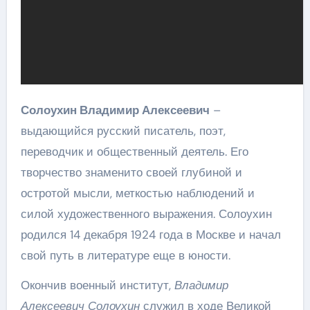
Солоухин Владимир Алексеевич
–
выдающийся русский писатель, поэт,
переводчик и общественный деятель. Его
творчество знаменито своей глубиной и
остротой мысли, меткостью наблюдений и
силой художественного выражения. Солоухин
родился 14 декабря 1924 года в Москве и начал
свой путь в литературе еще в юности.
Окончив военный институт,
Владимир
Алексеевич Солоухин
служил в ходе Великой