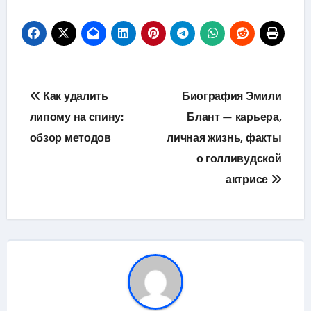
Навигация
Как удалить
Биография Эмили
по
липому на спину:
Блант — карьера,
обзор методов
личная жизнь, факты
записям
о голливудской
актрисе