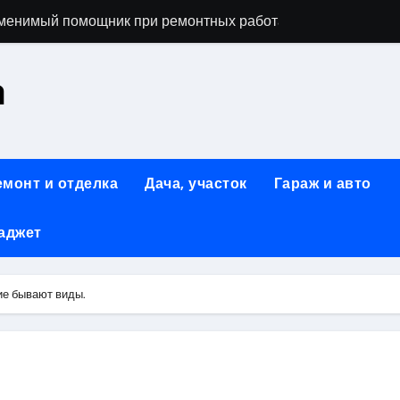
аменимый помощник при ремонтных работах
й
а
люч к Успешному Реализации Ваших Идей
Современное решение для стильного интерьера
я элегантность и практичность
емонт и отделка
Дача, участок
Гараж и авто
ство и Практичность в Одном Материале
аджет
вые Дома: Экологичность и Практичность
енное Решение для Крыши
кие бывают виды.
: Обзор и Преимущества