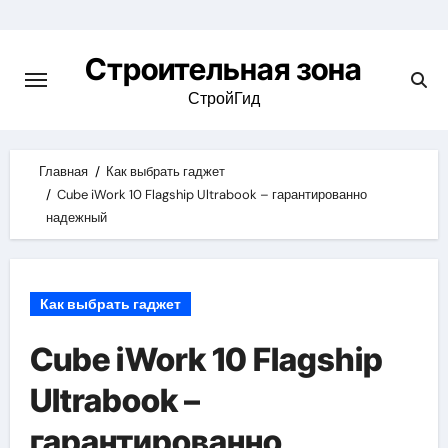
Skip
to
Строительная зона
content
СтройГид
Главная
Как выбрать гаджет
Cube iWork 10 Flagship Ultrabook – гарантированно
надежный
Как выбрать гаджет
Cube iWork 10 Flagship
Ultrabook –
гарантированно