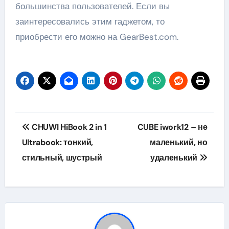
большинства пользователей. Если вы
заинтересовались этим гаджетом, то
приобрести его можно на GearBest.com.
Навигация
CHUWI HiBook 2 in 1
CUBE iwork12 – не
по
Ultrabook: тонкий,
маленький, но
стильный, шустрый
удаленький
записям