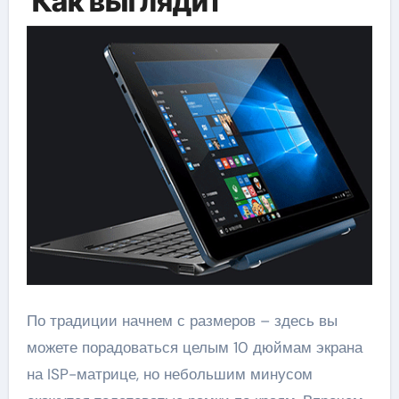
Как выглядит
По традиции начнем с размеров – здесь вы
можете порадоваться целым 10 дюймам экрана
на ISP-матрице, но небольшим минусом