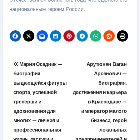
национальным героем России.
Навигация
Мария Осадник —
Арутюнян Ваган
по
биография
Арсенович —
выдающейся фигуры
биография,
записям
спорта, успешной
достижения и карьера
тренерши и
в Краснодаре —
вдохновения для
император малого
многих — личная и
бизнеса, герой
профессиональная
локальных
жизнь, заслуги и
предпринимателей и