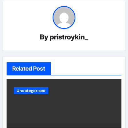
By
pristroykin_
Related Post
Uncategorised