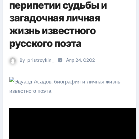
перипетии судьбы и
загадочная личная
жизнь известного
русского поэта
By
pristroykin_
Апр 24, 0202