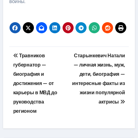
войны.
Навигация
Травников
Старынкевич Натали
по
губернатор —
— личная жизнь, муж,
биография и
дети, биография —
записям
достижения — от
интересные факты из
карьеры в МВД до
жизни популярной
руководства
актрисы
регионом