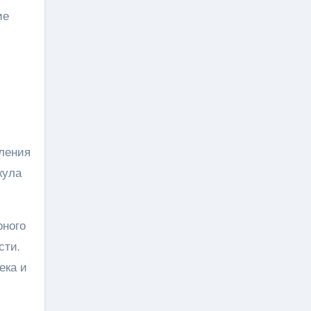
ие
вления
кула
рного
сти.
ека и