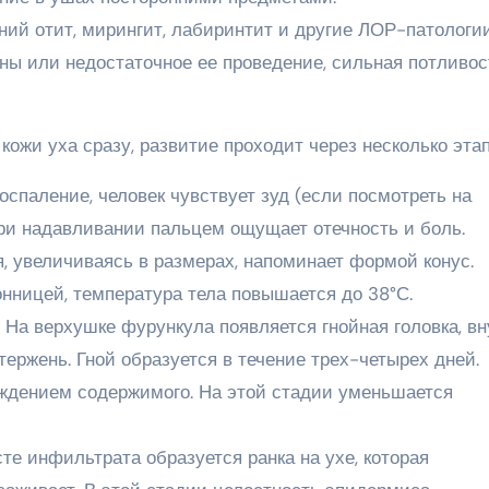
ий отит, мирингит, лабиринтит и другие ЛОР-патологии
ны или недостаточное ее проведение, сильная потливос
кожи уха сразу, развитие проходит через несколько этап
оспаление, человек чувствует зуд (если посмотреть на
 при надавливании пальцем ощущает отечность и боль.
, увеличиваясь в размерах, напоминает формой конус.
онницей, температура тела повышается до 38°С.
. На верхушке фурункула появляется гнойная головка, в
тержень. Гной образуется в течение трех-четырех дней.
ождением содержимого. На этой стадии уменьшается
те инфильтрата образуется ранка на ухе, которая