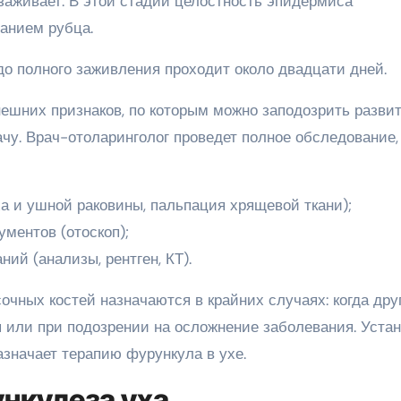
заживает. В этой стадии целостность эпидермиса
анием рубца.
до полного заживления проходит около двадцати дней.
ешних признаков, по которым можно заподозрить разви
ачу. Врач-отоларинголог проведет полное обследование,
а и ушной раковины, пальпация хрящевой ткани);
ментов (отоскоп);
ий (анализы, рентген, КТ).
очных костей назначаются в крайних случаях: когда др
 или при подозрении на осложнение заболевания. Устан
значает терапию фурункула в ухе.
нкулеза уха