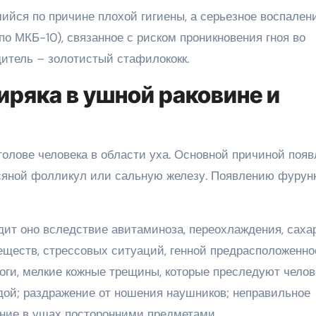
ийся по причине плохой гигиены, а серьезное воспален
по МКБ-10), связанное с риском проникновения гноя во
дитель – золотистый стафилококк.
иряка в ушной раковине и
олове человека в области уха. Основной причиной поя
осяной фолликул или сальную железу. Появлению фурун
ит оно вследствие авитаминоза, переохлаждения, саха
ществ, стрессовых ситуаций, генной предрасположенно
оги, мелкие кожные трещины, которые преследуют челов
дой; раздражение от ношения наушников; неправильное
яние в ушах посторонними предметами.