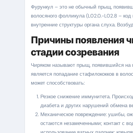
Фурункул – это не обычный прыщ, появивш
волосяного фолликула (L02.0.-L02.8 – код 
внутренние структуры органа слуха. Возбу
Причины появления ч
стадии созревания
Чиряком называют прыщ, появившийся на г
является попадание стафилококков в вол
может способствовать:
Резкое снижение иммунитета. Происход
диабета и других нарушений обмена ве
Механическое повреждение: ушибы, ож
остаются незамеченными; контакт с во
использование ватных палочек; ковыр