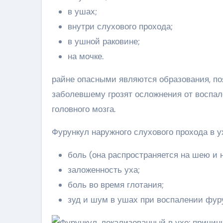
в ушах;
внутри слухового прохода;
в ушной раковине;
на мочке.
райне опасными являются образования, по
заболевшему грозят осложнения от воспал
головного мозга.
Фурункул наружного слухового прохода в у
боль (она распространяется на шею и
заложенность уха;
боль во время глотания;
зуд и шум в ушах при воспалении фур