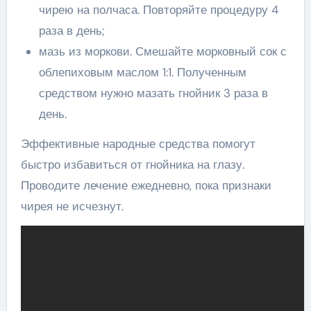
чирею на полчаса. Повторяйте процедуру 4
раза в день;
мазь из моркови. Смешайте морковный сок с
облепиховым маслом 1:1. Полученным
средством нужно мазать гнойник 3 раза в
день.
Эффективные народные средства помогут
быстро избавиться от гнойника на глазу.
Проводите лечение ежедневно, пока признаки
чирея не исчезнут.