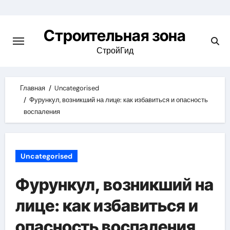
Skip
to
Строительная зона
content
СтройГид
Главная
Uncategorised
Фурункул, возникший на лице: как избавиться и опасность
воспаления
Uncategorised
Фурункул, возникший на
лице: как избавиться и
опасность воспаления