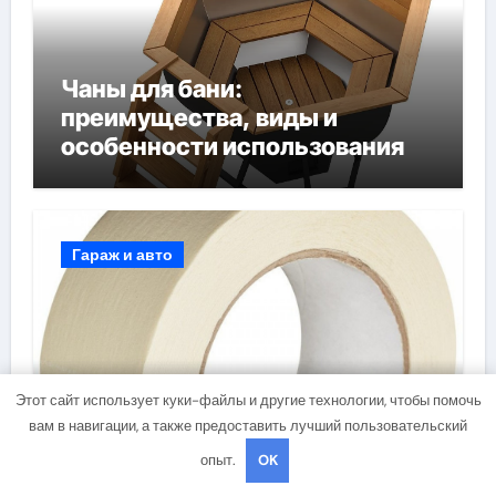
Чаны для бани:
преимущества, виды и
особенности использования
Гараж и авто
Этот сайт использует куки-файлы и другие технологии, чтобы помочь
вам в навигации, а также предоставить лучший пользовательский
Малярный скотч: Ваш
опыт.
OK
незаменимый помощник при