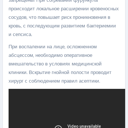
запрещены! При согревании фурункула
происходит локальное расширении кровеносных
сосудов, что повышает риск проникновения в
кровь, с последующим развитием бактериемии
и сепсиса.
При воспалении на лице, осложненном
абсцессом, необходимо оперативное
вмешательство в условиях медицинской
клиники. Вскрытие гнойной полости проводит
хирург с соблюдением правил асептики.