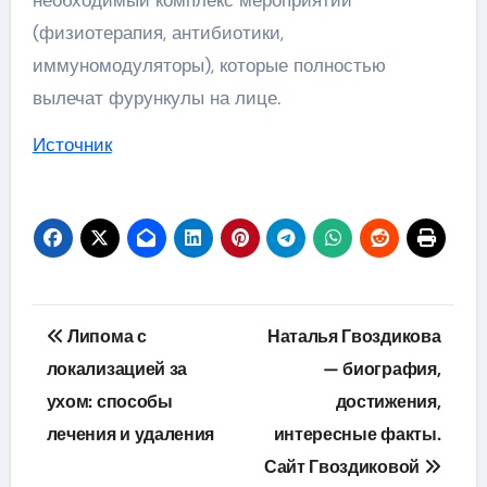
(физиотерапия, антибиотики,
иммуномодуляторы), которые полностью
вылечат фурункулы на лице.
Источник
Навигация
Липома с
Наталья Гвоздикова
по
локализацией за
— биография,
ухом: способы
достижения,
записям
лечения и удаления
интересные факты.
Сайт Гвоздиковой