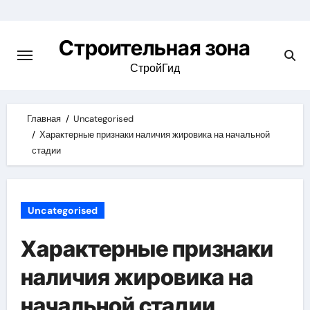
Skip
to
Строительная зона
content
СтройГид
Главная
Uncategorised
Характерные признаки наличия жировика на начальной
стадии
Uncategorised
Характерные признаки
наличия жировика на
начальной стадии