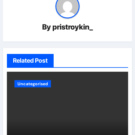
By
pristroykin_
Related Post
Uncategorised