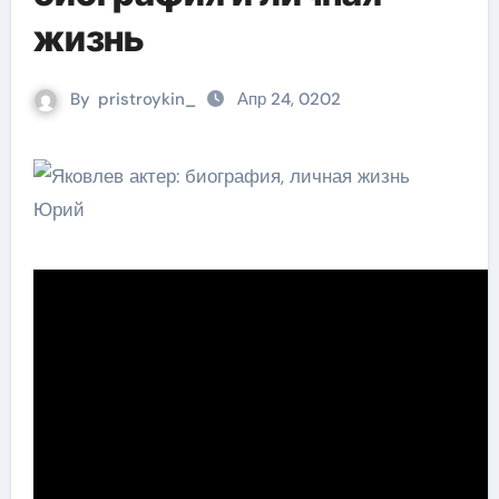
жизнь
By
pristroykin_
Апр 24, 0202