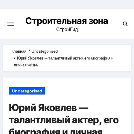
Skip
to
Строительная зона
content
СтройГид
Главная
Uncategorised
Юрий Яковлев — талантливый актер, его биография и
личная жизнь
Uncategorised
Юрий Яковлев —
талантливый актер, его
биография и личная