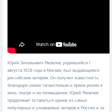
Юрий Зиновьевич Яковлев, родившийся 1
августа 1928 года в Москве, был выдающимся
российским актером. Он получил известность
благодаря своим талантливым и ярким ролям в
кино, театре и на телевидении. Юрий Яковлев
продолжает оставаться одним из самых
популярных и узнаваемых актеров в России и за