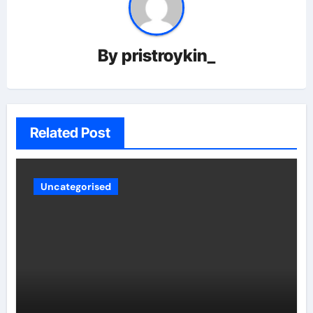
By
pristroykin_
Related Post
Uncategorised