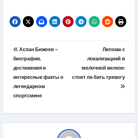
Навигация
Аслан Бижоев –
Липома с
по
биография,
локализацией в
достижения и
молочной железе:
записям
интересные факты о
стоит ли бить тревогу
легендарном
спортсмене