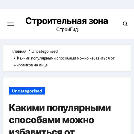
Skip
to
Строительная зона
content
СтройГид
Главная
Uncategorised
Какими популярными способами можно избавиться от
жировиков на лице
Uncategorised
Какими популярными
способами можно
избавиться от