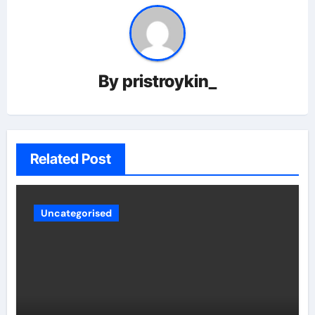
By
pristroykin_
Related Post
Uncategorised