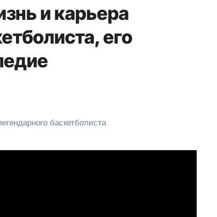
изнь и карьера
етболиста, его
ледие