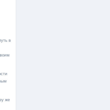
путь в
своим
ости
рвым
зу же