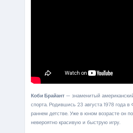
Коби Брайант
— знаменитый американский 
спорта. Родившись 23 августа 1978 года в
раннем детстве. Уже в юном возрасте он по
невероятно красивую и быструю игру.