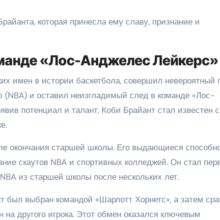
Брайанта, которая принесла ему славу, признание и
команде «Лос-Анджелес Лейкерс»
ких имен в истории баскетбола, совершил невероятный 
(NBA) и оставил неизгладимый след в команде «Лос-
явив потенциал и талант, Коби Брайант стал известен 
е.
сле окончания старшей школы. Его выдающиеся способн
ние скаутов NBA и спортивных колледжей. Он стал пе
 NBA из старшей школы после нескольких лет.
ант был выбран командой «Шарлотт Хорнетс», а затем сра
 на другого игрока. Этот обмен оказался ключевым