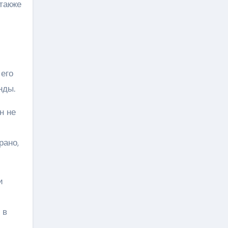
также
 его
нды.
н не
рано,
и
 в