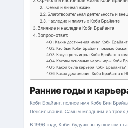
Оф-поле и настоящая жизнь Коби Брайан
Семья и личная жизнь
Благотворительная деятельность и вне
Наследие и память о Коби Брайанте
Влияние и наследие Коби Брайанта
Вопрос-ответ:
Какие достижения имел Коби Брайант
Кто был Коби Брайант помимо баске
Какую роль играл Коби Брайант в ко
Каковы основные черты игры Коби Б
Какой была карьера Коби Брайанта?
Какие достижения Коби Брайанта в Н
Ранние годы и карьер
Коби Брайант, полное имя Кобе Бин Брайан
Пенсильвания. Самым младшим из троих дет
В 1996 году, Коби, будучи выпускником ст