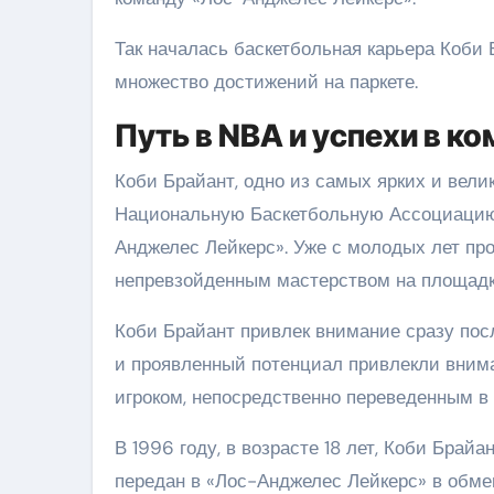
Так началась баскетбольная карьера Коби 
множество достижений на паркете.
Путь в NBA и успехи в 
Коби Брайант, одно из самых ярких и вели
Национальную Баскетбольную Ассоциацию 
Анджелес Лейкерс». Уже с молодых лет про
непревзойденным мастерством на площадк
Коби Брайант привлек внимание сразу по
и проявленный потенциал привлекли внима
игроком, непосредственно переведенным в
В 1996 году, в возрасте 18 лет, Коби Брай
передан в «Лос-Анджелес Лейкерс» в обмен