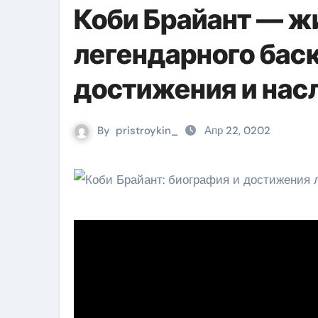
Коби Брайант — ж
легендарного баск
достижения и нас
By
pristroykin_
Апр 22, 0202