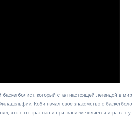
баскетболист, который стал настоящей легендой в ми
 Филадельфии, Коби начал свое знакомство с баскетбол
нял, что его страстью и призванием является игра в эту