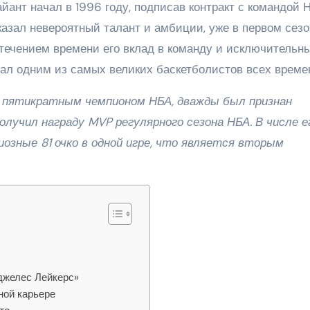
ант начал в 1996 году, подписав контракт с командой 
казал невероятный талант и амбиции, уже в первом сезо
 течением времени его вклад в команду и исключительн
тал одним из самых великих баскетболистов всех време
л пятикратным чемпионом НБА, дважды был признан
лучил награду MVP регулярного сезона НБА. В числе е
озные 81 очко в одной игре, что является вторым
джелес Лейкерс»
ной карьере