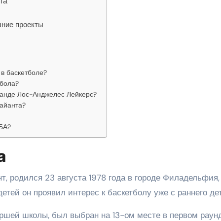
та
шние проекты
 в баскетболе?
тбола?
манде Лос-Анджелес Лейкерс?
райанта?
БА?
а
т, родился 23 августа 1978 года в городе Филадельфия,
ей он проявил интерес к баскетболу уже с раннего дет
аршей школы, был выбран на 13-ом месте в первом раун