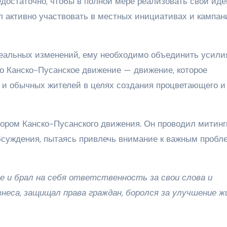
недостаточно, чтобы в полной мере реализовать свои иде
л активно участвовать в местных инициативах и кампан
 реальных изменений, ему необходимо объединить усили
ло Канско-Пусанское движение — движение, которое
 и обычных жителей в целях создания процветающего и
тором Канско-Пусанского движения. Он проводил митинг
бсуждения, пытаясь привлечь внимание к важным пробл
е и брал на себя ответственность за свои слова и
неса, защищал права граждан, боролся за улучшение ж