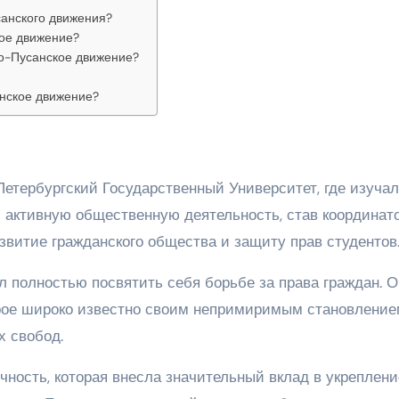
санского движения?
кое движение?
ко-Пусанское движение?
нское движение?
Петербургский Государственный Университет, где изучал
л активную общественную деятельность, став координат
звитие гражданского общества и защиту прав студентов
 полностью посвятить себя борьбе за права граждан. О
орое широко известно своим непримиримым становлени
х свобод.
ность, которая внесла значительный вклад в укреплени