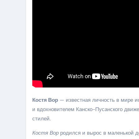
Костя Вор
— известная личность в мире ис
и вдохновителем Канско-Пусанского движе
стилей.
Костя Вор
родился и вырос в маленькой де