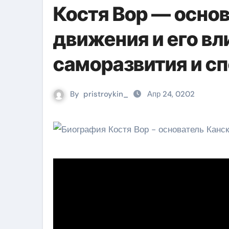
Костя Вор — осно
движения и его вл
саморазвития и с
By
pristroykin_
Апр 24, 0202