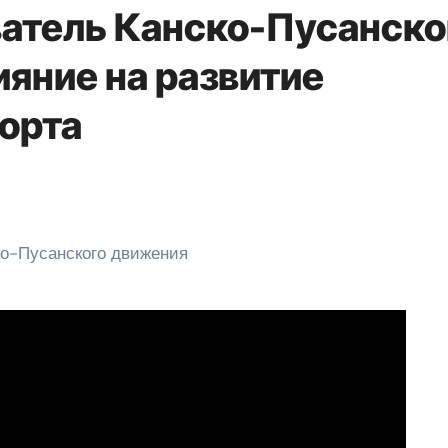
ватель Канско-Пусанско
ияние на развитие
порта