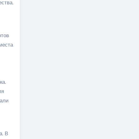
ства.
отов
 места
ка.
ля
вали
а. В