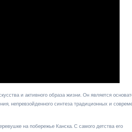
кусства и активного образа жизни. Он является основа
ния, непревзойденного синтеза традиционных и соврем
ревушке на побережье Канска. С самого детства его