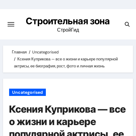
Skip
to
Строительная зона
content
СтройГид
Главная
Uncategorised
Ксения Куприкова — все о жизни и карьере популярной
актрисы, ее биография, рост, фото и личная жизнь
Uncategorised
Ксения Куприкова — все
о жизни и карьере
популярной актрисы, ее