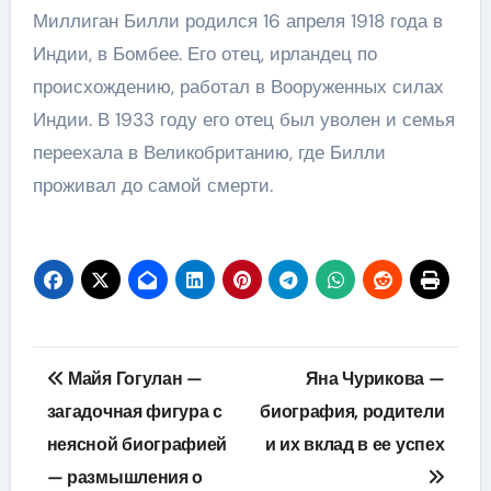
Миллиган Билли родился 16 апреля 1918 года в
Индии, в Бомбее. Его отец, ирландец по
происхождению, работал в Вооруженных силах
Индии. В 1933 году его отец был уволен и семья
переехала в Великобританию, где Билли
проживал до самой смерти.
Навигация
Майя Гогулан —
Яна Чурикова —
по
загадочная фигура с
биография, родители
неясной биографией
и их вклад в ее успех
записям
— размышления о