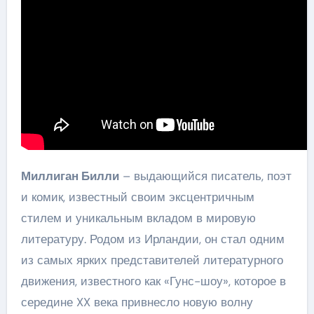
Миллиган Билли
– выдающийся писатель, поэт
и комик, известный своим эксцентричным
стилем и уникальным вкладом в мировую
литературу. Родом из Ирландии, он стал одним
из самых ярких представителей литературного
движения, известного как «Гунс-шоу», которое в
середине XX века привнесло новую волну