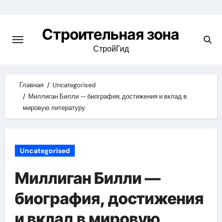
Skip
to
Строительная зона
content
СтройГид
Главная
Uncategorised
Миллиган Билли — биография, достижения и вклад в
мировую литературу
Uncategorised
Миллиган Билли —
биография, достижения
и вклад в мировую