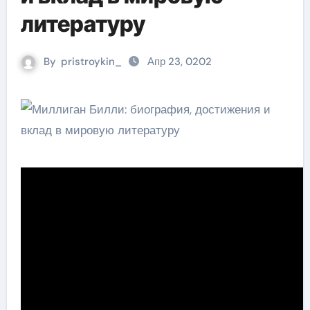
литературу
By
pristroykin_
Апр 23, 0202