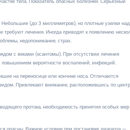
астке тела. Показатель опасных болезней. Серьезный
. Небольшие (до 3 миллиметров), но плотные узелки над
е требуют лечения. Иногда приводят к появлению неско
облемы, недопонимание, страх.
рядом с веками (ксантомы). При отсутствии лечения
я повышением вероятности воспалений, инфекций.
икшие на переносице или кончике носа. Отличаются
видом. Привлекают внимание, расположившись по центр
водящего протока, необходимость принятия особых мер
ся опасны. Важное условие при постановке диагноза —