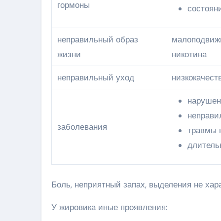
гормоны
состоян
неправильный образ
малоподвижн
жизни
никотина
неправильный уход
низкокачест
нарушен
неправи
заболевания
травмы 
длитель
Боль, неприятный запах, выделения не хара
У жировика иные проявления: