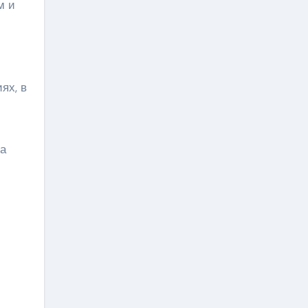
м и
ях, в
на