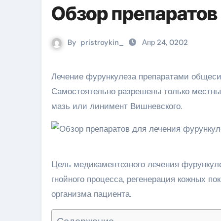
Обзор препаратов
By
pristroykin_
Апр 24, 0202
Лечение фурункулеза препаратами общесистемного действия проводится по назначению врача.
Самостоятельно разрешены только местны
мазь или линимент Вишневского.
Цель медикаментозного лечения фурункуле
гнойного процесса, регенерация кожных п
организма пациента.