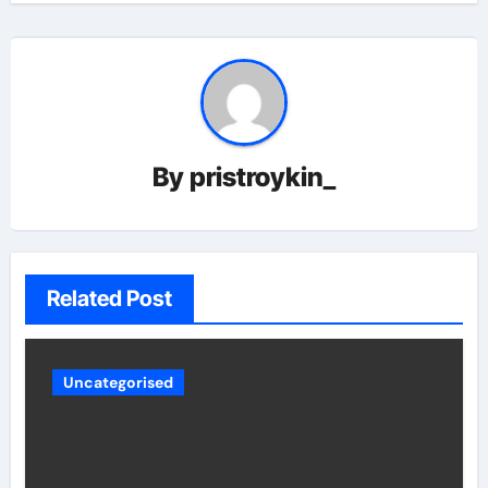
By
pristroykin_
Related Post
Uncategorised