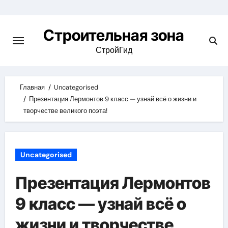
Skip
to
Строительная зона
content
СтройГид
Главная
Uncategorised
Презентация Лермонтов 9 класс — узнай всё о жизни и
творчестве великого поэта!
Uncategorised
Презентация Лермонтов
9 класс — узнай всё о
жизни и творчестве