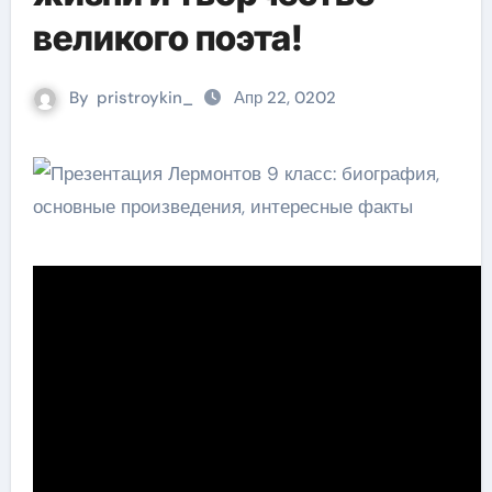
великого поэта!
By
pristroykin_
Апр 22, 0202