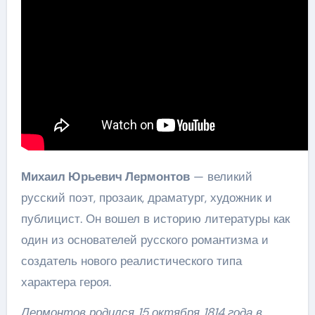
Михаил Юрьевич Лермонтов
— великий
русский поэт, прозаик, драматург, художник и
публицист. Он вошел в историю литературы как
один из основателей русского романтизма и
создатель нового реалистического типа
характера героя.
Лермонтов родился 15 октября 1814 года в