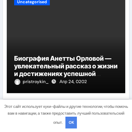
Uncategorised
Биография Анетты Орловой —
увлекательный рассказ о жизни
и достижениях успешной
фигуристки
pristroykin_
Апр 24, 0202
Этот сайт использует куки-файлы и другие технологии, чтобы помочь
Добавить комментарий
вам в навигации, а также предоставить лучший пользовательский
опыт.
OK
Для отправки комментария вам необходимо